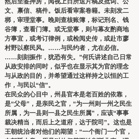
然后至签押房，阅视上日所送片稿及批词、公
文、禀信、稿件。饭后看审案卷籍。未刻发二
梆，审理堂事。晚则查核账簿，标记刑名、钱
谷簿，查看门簿。或无堂事，则与幕友酌商地
方事宜，或考订律例，或检阅史传，或赴市廖
村野以察民风。……与民约者，尤在必信。
……刻刻振作，犹恐有失。”何氏讲述自己日常
从政安排的同时，似乎也在显示其为官的理念
与从政的目的，并希望通过这样持之以恒的工
作，与民以“信”。
在民众的心目中，州县官本是老百姓的依靠，
是“父母”，是亲民之官，“为一州则一州之民生
所属，为一县则一县之民生所属”，应该“事事
裁决精当，而后上之道府，达于院司”。这也是
王朝统治者对他们的期望：“一个衙门一个官，